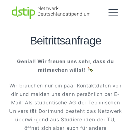
Netzwerk
Skip
Deutschlandstipendium
to
Dortmund
content
ME
Beitrittsanfrage
Genial! Wir freuen uns sehr, dass du
mitmachen willst!
Wir brauchen nur ein paar Kontaktdaten von
EXPAND
DROPDO
dir und melden uns dann persönlich per E-
Mail! Als studentische AG der Technischen
EXPAND
DROPDO
Universität Dortmund besteht das Netzwerk
überwiegend aus Studierenden der TU,
öffnet sich aber auch für andere