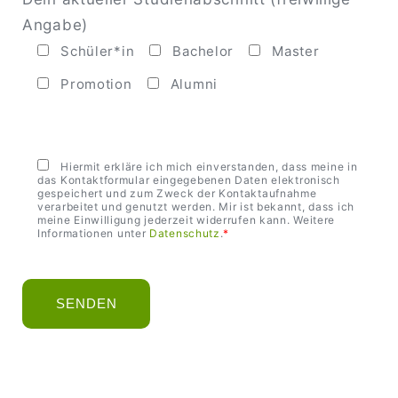
Angabe)
Schüler*in
Bachelor
Master
Promotion
Alumni
B
i
t
Hiermit erkläre ich mich einverstanden, dass meine in
t
das Kontaktformular eingegebenen Daten elektronisch
e
gespeichert und zum Zweck der Kontaktaufnahme
l
verarbeitet und genutzt werden. Mir ist bekannt, dass ich
a
meine Einwilligung jederzeit widerrufen kann. Weitere
s
Informationen unter
Datenschutz
.
*
s
e
d
i
e
s
e
s
F
e
l
d